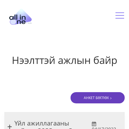
Салбар байгууллагууд
Бүтээгдэхүүн, үйлчилгээ
Нээлттэй ажлын байр
АНКЕТ БӨГЛӨХ
Үйл ажиллагааны