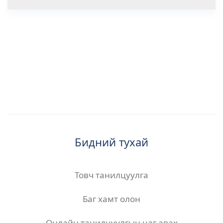
Бидний тухай
Товч танилцуулга
Баг хамт олон
Онлайн танилцуулгын цаг авах